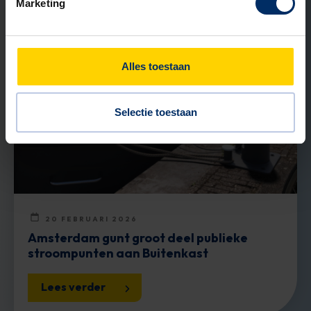
Marketing
NIEUWS
Alles toestaan
Selectie toestaan
20 FEBRUARI 2026
Amsterdam gunt groot deel publieke
stroompunten aan Buitenkast
Lees verder