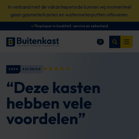
Spring
In verband met de vakantieperiode kunnen wij momenteel
naar
geen gasmeterkasten en watermeterputten uitleveren.
content
Koploper in kwaliteit, service en zekerheid
Zoeken
0
Winkelwagen
Open
2005
RECENSIE
“Deze kasten
hebben vele
voordelen”