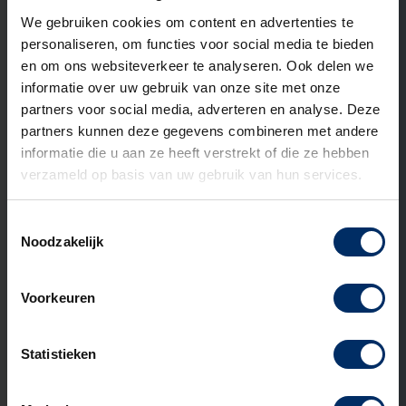
We gebruiken cookies om content en advertenties te
personaliseren, om functies voor social media te bieden
en om ons websiteverkeer te analyseren. Ook delen we
informatie over uw gebruik van onze site met onze
partners voor social media, adverteren en analyse. Deze
partners kunnen deze gegevens combineren met andere
informatie die u aan ze heeft verstrekt of die ze hebben
verzameld op basis van uw gebruik van hun services.
Toestemmingsselectie
Noodzakelijk
31 MEI 2026
Kunststof of RVS straatkast: welk
materiaal past bij jouw project?
Voorkeuren
Lees verder
Statistieken