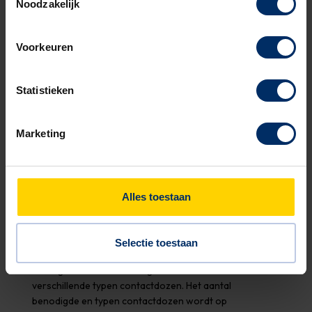
Noodzakelijk
400V/125A
Kast uitgevoerd in roestvaststaal
Deksels voorzien van gasdrukveren
Voorkeuren
Afsluitbaar met half europrofielcilinderslot
Luchtbelprincipe beschermt de apparatuur tegen
Statistieken
water
Voldoet aan elektrische normen EN 60439-1 en
Marketing
NEN 1010
Voldoet aan Arbo-besluit en norm NEN 3140
CE-markering
Alles toestaan
Technische tekeningen
Selectie toestaan
Er zijn drie PUTkast® Markt uitvoeringen: basis, groot en
extra groot. Elke uitvoering kan worden voorzien van
verschillende typen contactdozen. Het aantal
benodigde en typen contactdozen wordt op