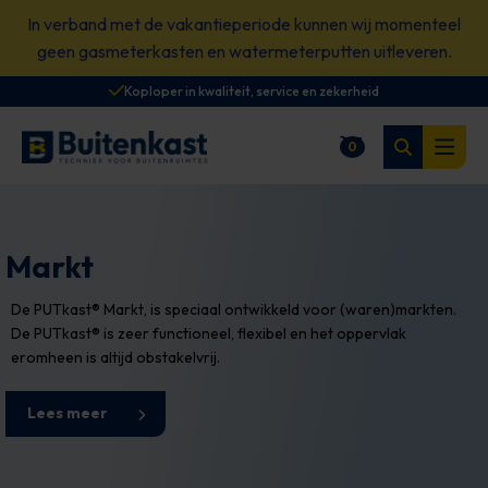
Spring
In verband met de vakantieperiode kunnen wij momenteel
naar
geen gasmeterkasten en watermeterputten uitleveren.
content
Koploper in kwaliteit, service en zekerheid
Zoeken
0
Winkelwagen
Open
Markt
De PUTkast® Markt, is speciaal ontwikkeld voor (waren)markten.
De PUTkast® is zeer functioneel, flexibel en het oppervlak
eromheen is altijd obstakelvrij.
Lees meer