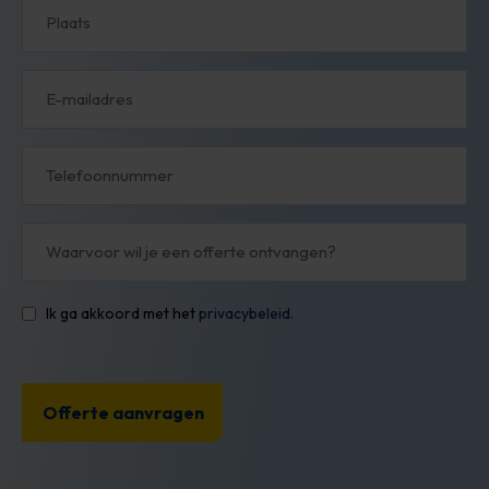
E-
mail
Telefoonnummer
Waarvoor
wil
je
een
offerte
ontvangen?
Ik ga akkoord met het
privacybeleid.