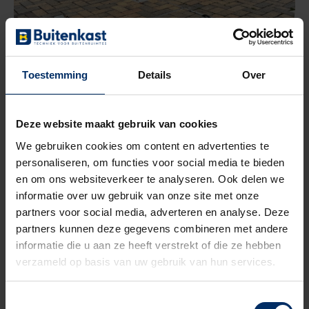
Toestemming
Details
Over
Technische data
Deze website maakt gebruik van cookies
We gebruiken cookies om content en advertenties te
personaliseren, om functies voor social media te bieden
Afmetingen (l x b x d):
en om ons websiteverkeer te analyseren. Ook delen we
Basis: 1.030 x 1.000 x 534 mm
informatie over uw gebruik van onze site met onze
Groot: 1.030 x 1.340 x 534 mm
partners voor social media, adverteren en analyse. Deze
Extra groot: 1.030 x 1.730 x 534 mm
partners kunnen deze gegevens combineren met andere
Deksel massief of bestraatbaar
informatie die u aan ze heeft verstrekt of die ze hebben
Belasting deksel: 12,5 ton volgens norm EN 124-B125
verzameld op basis van uw gebruik van hun services.
Geschikt voor aansluiting van energiebedrijf (alleen
uitvoeringen Groot en Extra Groot)
Toestemmingsselectie
Geschikt voor contactdozen type: 230V/16A t/m