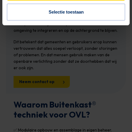
Voor openbare verlichtingssystemen heb je een veilige
Selectie toestaan
behuizing nodig.
Onze producten zijn ontworpen om naadloos in de
omgeving te integreren en op de achtergrond te blijven.
Dit betekent dat gemeenten en gebruikers erop kunnen
vertrouwen dat alles soepel verloopt, zonder storingen
of problemen. En dat mensen gebruik maken van de
openbare verlichting zonder dat ze doorhebben dat wij
er ook zijn.
Neem contact op
Waarom Buitenkast
®
techniek voor OVL?
✅ Modulaire opbouw en assemblage in eigen beheer.