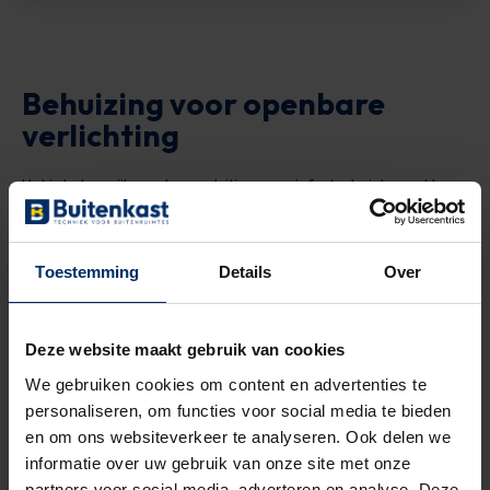
Behuizing voor openbare
verlichting
Het is belangrijk om de aansluiting voor infratechniek goed te
beschermen. Met een OV-kast van Buitenkast ben je verzekerd
van een geschikte oplossing omdat het ontwerp, de
assemblage, levering en montage onder één dak gebeuren.
Toestemming
Details
Over
We adviseren op basis van technische kennis en jarenlange
ervaring. We denken graag met je mee over de perfecte vorm
en inhoud van een OV-kast in jouw situatie.
Deze website maakt gebruik van cookies
Ben je benieuwd hoe we je kunnen helpen? Neem contact op.
We gebruiken cookies om content en advertenties te
personaliseren, om functies voor social media te bieden
en om ons websiteverkeer te analyseren. Ook delen we
Neem contact op
informatie over uw gebruik van onze site met onze
partners voor social media, adverteren en analyse. Deze