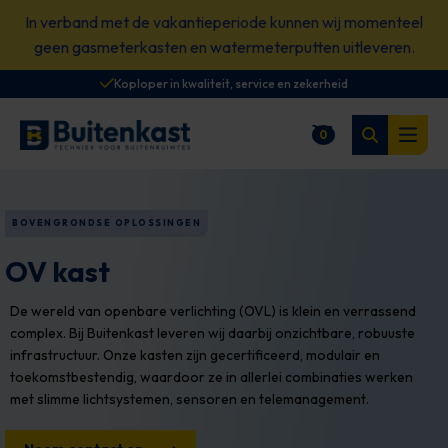
Spring
In verband met de vakantieperiode kunnen wij momenteel
naar
geen gasmeterkasten en watermeterputten uitleveren.
content
Koploper in kwaliteit, service en zekerheid
Zoeken
0
Winkelwagen
Open
BOVENGRONDSE OPLOSSINGEN
OV kast
De wereld van openbare verlichting (OVL) is klein en verrassend
complex. Bij Buitenkast leveren wij daarbij onzichtbare, robuuste
infrastructuur. Onze kasten zijn gecertificeerd, modulair en
toekomstbestendig, waardoor ze in allerlei combinaties werken
met slimme lichtsystemen, sensoren en telemanagement.