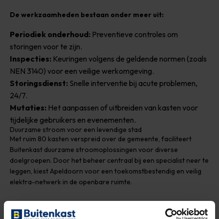
De werkzaamheden bestaan onder meer uit:
Periodiek onderhoud:
Preventieve controles om
storingen voor te zijn.
Inspecties:
Keuringen volgens de geldende normen (zoals
NEN 3140) voor een veilige werkomgeving.
Storingsdienst:
Snelle interventie bij acute problemen,
24/7.
Mutaties:
Het aanpassen of uitbreiden van kasten voor
tijdelijke gebruikers en evenementen.
Duurzame stroom voor een levendige stad
Met ruim 80 kasten verspreid over de gemeente, faciliteert
Buitenkast duurzame stroomoplossingen voor diverse
doelgroepen. Door het beheer centraal bij een specialist neer te
leggen, kiest Apeldoorn voor een toekomstbestendig en veilig
elektra-netwerk in de openbare ruimte.