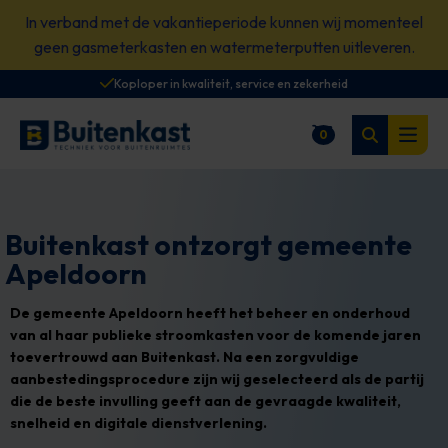
Spring
In verband met de vakantieperiode kunnen wij momenteel
naar
geen gasmeterkasten en watermeterputten uitleveren.
content
Koploper in kwaliteit, service en zekerheid
Zoeken
0
Winkelwagen
Open
Buitenkast ontzorgt gemeente
Apeldoorn
De gemeente Apeldoorn heeft het beheer en onderhoud
van al haar publieke stroomkasten voor de komende jaren
toevertrouwd aan Buitenkast. Na een zorgvuldige
aanbestedingsprocedure zijn wij geselecteerd als de partij
die de beste invulling geeft aan de gevraagde kwaliteit,
snelheid en digitale dienstverlening.