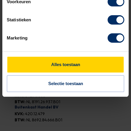
Voorkeuren
Statistieken
België
Bellestraat 14
1790 Affligem
Marketing
Verkoop en Projecten
Alles toestaan
0468 - 12 1797
info@buitenkast.be
Selectie toestaan
Buitenkast BV
KVK:
342.96.568
BTW:
NL 8191.26.937.B01
Buitenkast Handel BV
KVK:
420.12.479
BTW:
NL 8692.84.666.B01