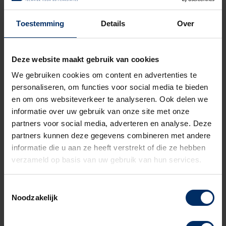
Wil je nog meer weten?
Toestemming
Details
Over
Deze website maakt gebruik van cookies
We gebruiken cookies om content en advertenties te
Nederland
personaliseren, om functies voor social media te bieden
Witte Vlinderweg 16
en om ons websiteverkeer te analyseren. Ook delen we
1521 PS Wormerveer
informatie over uw gebruik van onze site met onze
partners voor social media, adverteren en analyse. Deze
partners kunnen deze gegevens combineren met andere
Projecten en Administratie
informatie die u aan ze heeft verstrekt of die ze hebben
075 – 750 22 14
verzameld op basis van uw gebruik van hun services.
info@buitenkast.nl
Verkoop en Webwinkel
Service en Onderhoud
Toestemmingsselectie
Noodzakelijk
075 – 207 92 01
075-207 92 07
info@buitenkast.nl
service@buitenkast.nl