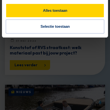
Alles toestaan
Selectie toestaan
31 MEI 2026
Kunststof of RVS straatkast: welk
materiaal past bij jouw project?
Lees verder
NIEUWS