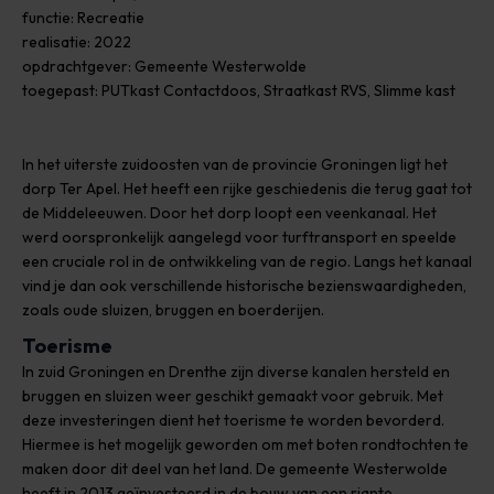
functie: Recreatie
realisatie: 2022
opdrachtgever: Gemeente Westerwolde
toegepast: PUTkast Contactdoos, Straatkast RVS, Slimme kast
In het uiterste zuidoosten van de provincie Groningen ligt het
dorp Ter Apel. Het heeft een rijke geschiedenis die terug gaat tot
de Middeleeuwen. Door het dorp loopt een veenkanaal. Het
werd oorspronkelijk aangelegd voor turftransport en speelde
een cruciale rol in de ontwikkeling van de regio. Langs het kanaal
vind je dan ook verschillende historische bezienswaardigheden,
zoals oude sluizen, bruggen en boerderijen.
Toerisme
In zuid Groningen en Drenthe zijn diverse kanalen hersteld en
bruggen en sluizen weer geschikt gemaakt voor gebruik. Met
deze investeringen dient het toerisme te worden bevorderd.
Hiermee is het mogelijk geworden om met boten rondtochten te
maken door dit deel van het land. De gemeente Westerwolde
heeft in 2013 geïnvesteerd in de bouw van een riante