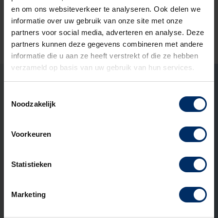
en om ons websiteverkeer te analyseren. Ook delen we
informatie over uw gebruik van onze site met onze
partners voor social media, adverteren en analyse. Deze
Ook zo’n mooi project met
partners kunnen deze gegevens combineren met andere
informatie die u aan ze heeft verstrekt of die ze hebben
ons aangaan?
verzameld op basis van uw gebruik van hun services.
Marco Ekelmans
Open het contact formu
Open het contact
LinkedIn Pr
Toestemmingsselectie
Specialist buitenruimtes
Noodzakelijk
Ook interessant om te lezen
Voorkeuren
ADVIES
Statistieken
Marketing