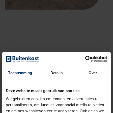
GERELATEERDE RECENSIE
“De flexibiliteit is ons zeer
Toestemming
Details
Over
goed bevallen”
Deze website maakt gebruik van cookies
Bekijken
We gebruiken cookies om content en advertenties te
personaliseren, om functies voor social media te bieden
en om ons websiteverkeer te analyseren. Ook delen we