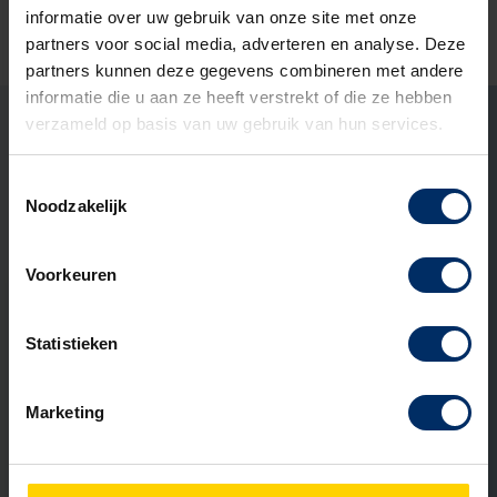
informatie over uw gebruik van onze site met onze
Ook zo’n mooi project met
partners voor social media, adverteren en analyse. Deze
partners kunnen deze gegevens combineren met andere
ons aangaan?
informatie die u aan ze heeft verstrekt of die ze hebben
verzameld op basis van uw gebruik van hun services.
Marco Ekelmans
Open het contact for
Open het conta
LinkedIn 
Specialist buitenruimtes
Toestemmingsselectie
Ook interessant om te lezen
Noodzakelijk
Voorkeuren
ADVIES
Statistieken
Marketing