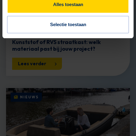
Alles toestaan
Selectie toestaan
31 MEI 2026
Kunststof of RVS straatkast: welk
materiaal past bij jouw project?
Lees verder
NIEUWS