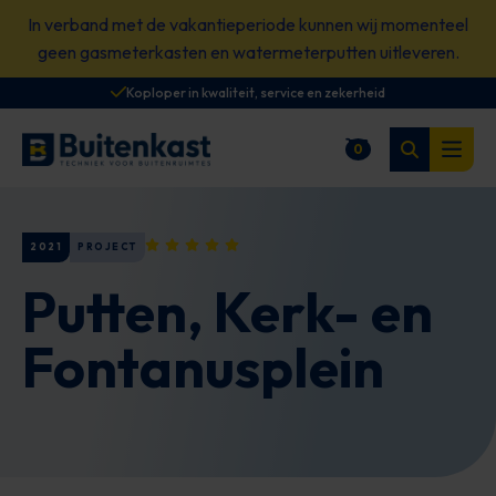
Spring
In verband met de vakantieperiode kunnen wij momenteel
naar
geen gasmeterkasten en watermeterputten uitleveren.
content
Koploper in kwaliteit, service en zekerheid
Zoeken
0
Winkelwagen
Open
2021
PROJECT
Putten, Kerk- en
Fontanusplein