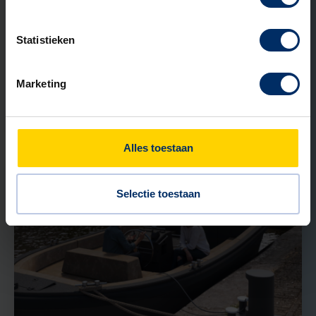
31 MEI 2026
Statistieken
Kunststof of RVS straatkast: welk
materiaal past bij jouw project?
Marketing
Lees verder
Alles toestaan
NIEUWS
Selectie toestaan