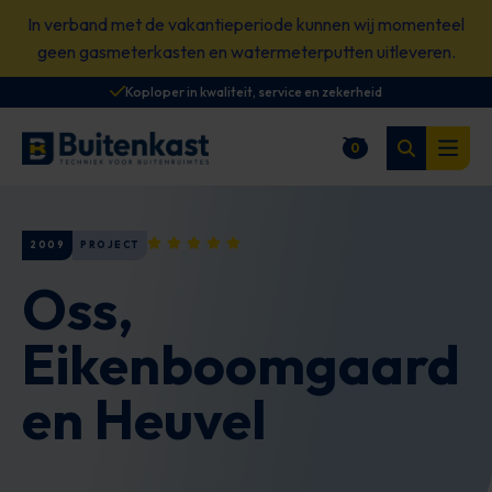
Spring
In verband met de vakantieperiode kunnen wij momenteel
naar
geen gasmeterkasten en watermeterputten uitleveren.
content
Koploper in kwaliteit, service en zekerheid
Zoeken
0
Winkelwagen
Open
2009
PROJECT
Oss,
Eikenboomgaard
en Heuvel