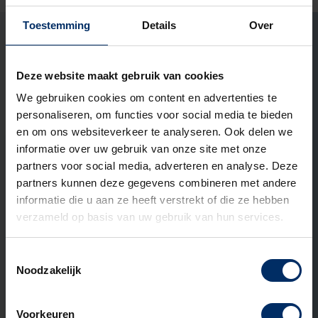
ons aangaan?
Toestemming
Details
Over
Marco Ekelmans
Open het contact formu
Open het contact
LinkedIn Pr
Specialist buitenruimtes
Deze website maakt gebruik van cookies
Ook interessant om te lezen
We gebruiken cookies om content en advertenties te
personaliseren, om functies voor social media te bieden
en om ons websiteverkeer te analyseren. Ook delen we
informatie over uw gebruik van onze site met onze
ADVIES
partners voor social media, adverteren en analyse. Deze
partners kunnen deze gegevens combineren met andere
informatie die u aan ze heeft verstrekt of die ze hebben
verzameld op basis van uw gebruik van hun services.
Toestemmingsselectie
Noodzakelijk
Voorkeuren