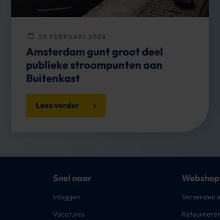
20 FEBRUARI 2026
Amsterdam gunt groot deel
publieke stroompunten aan
Buitenkast
Lees verder
Snel naar
Webshop
Inloggen
Verzenden e
Vacatures
Retournere