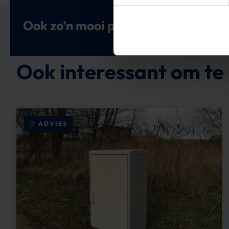
Ook zo’n mooi project met ons aan
Ook interessant om te 
ADVIES