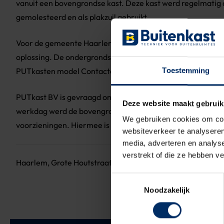
vanuit een bovengrondse kast. Deze kast werd regelmatig
gemolesteerd en als plakzuil gebruikt.
Voor de gemeente Haarlem redenen genoeg om te kijken na
oplossing. De ondergrondse PUTkast model kWh-meter in
PUTkasten model Contactdoos biedt een ideale oplossing.
Toestemming
PUTkast BV is gevraagd om het gehele project te verzorge
Deze website maakt gebruik
werkdag werd de bovengrondse kast vervangen voor de o
We gebruiken cookies om cont
voorzieningen. Hiermee is het straatbeeld in Haarlem een 
websiteverkeer te analyseren
media, adverteren en analys
verstrekt of die ze hebben v
Haarlem, Grote Houtstraat
Toestemmingsselectie
Noodzakelijk