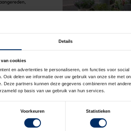
 aangereden,
ar een obstakel vrije
 combinatie met twee
Details
n en binnen een
 van cookies
ndergrondse
ent en advertenties te personaliseren, om functies voor social
stukje fraaier geworden.
. Ook delen we informatie over uw gebruik van onze site met on
e. Deze partners kunnen deze gegevens combineren met andere i
erzameld op basis van uw gebruik van hun services.
Voorkeuren
Statistieken