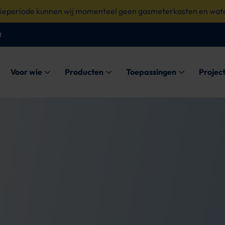
tieperiode kunnen wij momenteel geen gasmeterkasten en wate
t
Submenu: Voor wie
Submenu: Producten
Submenu: Toe
Voor wie
Producten
Toepassingen
Projec