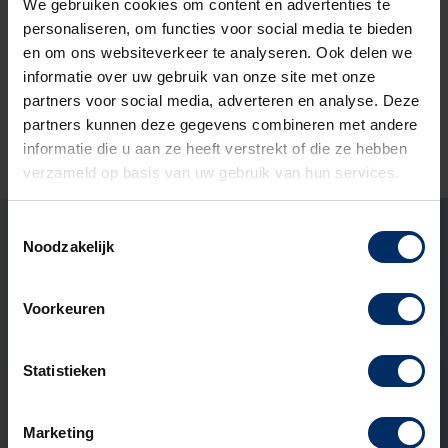
We gebruiken cookies om content en advertenties te
personaliseren, om functies voor social media te bieden
Bekijken
en om ons websiteverkeer te analyseren. Ook delen we
informatie over uw gebruik van onze site met onze
partners voor social media, adverteren en analyse. Deze
partners kunnen deze gegevens combineren met andere
informatie die u aan ze heeft verstrekt of die ze hebben
Ook zo’n mooi project met
verzameld op basis van uw gebruik van hun services.
ons aangaan?
Toestemmingsselectie
Marco Ekelmans
Noodzakelijk
Open het contact for
Open het conta
LinkedIn 
Specialist buitenruimtes
Ook interessant om te lezen
Voorkeuren
Statistieken
ADVIES
Marketing