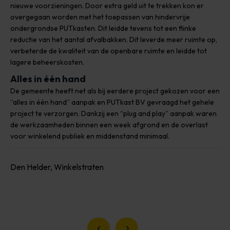
nieuwe voorzieningen. Door extra geld uit te trekken kon er
overgegaan worden met het toepassen van hindervrije
ondergrondse PUTkasten. Dit leidde tevens tot een flinke
reductie van het aantal afvalbakken. Dit leverde meer ruimte op,
verbeterde de kwaliteit van de openbare ruimte en leidde tot
lagere beheerskosten.
Alles in één hand
De gemeente heeft net als bij eerdere project gekozen voor een
“alles in één hand” aanpak en PUTkast BV gevraagd het gehele
project te verzorgen. Dankzij een “plug and play” aanpak waren
de werkzaamheden binnen een week afgrond en de overlast
voor winkelend publiek en middenstand minimaal.
Den Helder, Winkelstraten
Vorige slide
Volgende slide