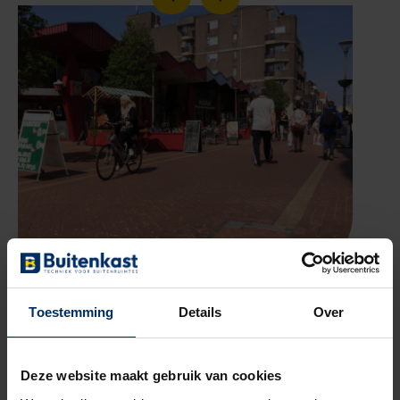
Toestemming
Details
Over
GERELATEERDE RECENSIE
“Zonder problemen
Deze website maakt gebruik van cookies
geplaatst”