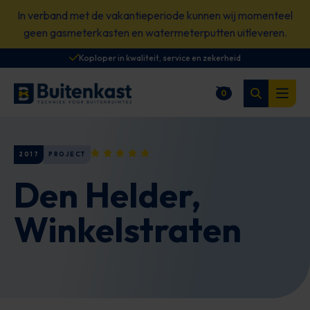
Spring
In verband met de vakantieperiode kunnen wij momenteel
naar
geen gasmeterkasten en watermeterputten uitleveren.
content
Koploper in kwaliteit, service en zekerheid
Zoeken
0
Winkelwagen
Open
2017
PROJECT
Den Helder,
Winkelstraten