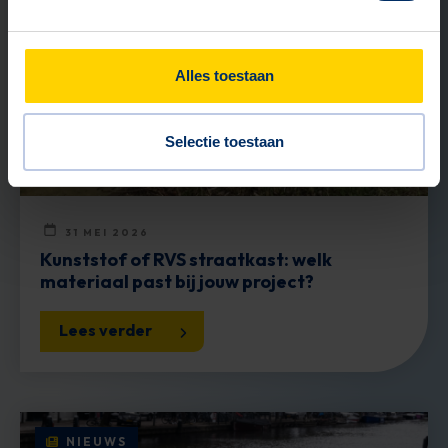
Alles toestaan
Selectie toestaan
31 MEI 2026
Kunststof of RVS straatkast: welk
materiaal past bij jouw project?
Lees verder
NIEUWS