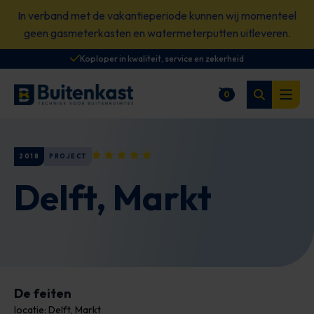
Spring
In verband met de vakantieperiode kunnen wij momenteel
naar
geen gasmeterkasten en watermeterputten uitleveren.
content
Koploper in kwaliteit, service en zekerheid
Zoeken
0
Winkelwagen
Open
2018
PROJECT
Delft, Markt
De feiten
locatie: Delft, Markt