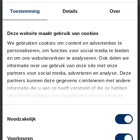
ons aangaan?
Toestemming
Details
Over
Marco Ekelmans
Open het contact formu
Open het contact
LinkedIn Pr
Specialist buitenruimtes
Deze website maakt gebruik van cookies
Ook interessant om te lezen
We gebruiken cookies om content en advertenties te
personaliseren, om functies voor social media te bieden
en om ons websiteverkeer te analyseren. Ook delen we
informatie over uw gebruik van onze site met onze
ADVIES
partners voor social media, adverteren en analyse. Deze
partners kunnen deze gegevens combineren met andere
informatie die u aan ze heeft verstrekt of die ze hebben
verzameld op basis van uw gebruik van hun services.
Toestemmingsselectie
Noodzakelijk
Voorkeuren