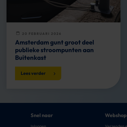
20 FEBRUARI 2026
Amsterdam gunt groot deel
publieke stroompunten aan
Buitenkast
Lees verder
Snel naar
Webshop
Inloggen
Verzenden e