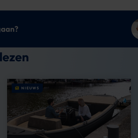
gaan?
lezen
NIEUWS