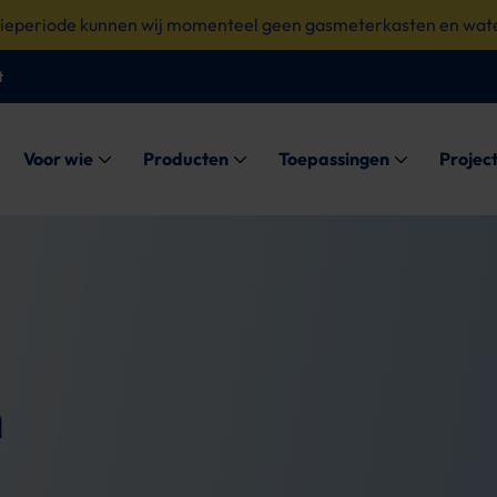
tieperiode kunnen wij momenteel geen gasmeterkasten en wate
t
Submenu: Voor wie
Submenu: Producten
Submenu: Toe
Voor wie
Producten
Toepassingen
Projec
n