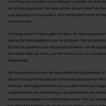
inrichting van het plein op hoofdlijnen vaststelt. De drie d
verschillend gebruikt. Het deel achter de kerk heeft als t
voor bewoners en bezoekers. Het middendeel heeft als th
evenementen.
Overdag wordt het plein gebruikt door de twee aangrenze
daarbuiten als speelplein voor de kinderen. Het achterste d
als functie speeltuin voor de jongste kinderen. Uit de inspra
een latere fase, de wens voor het creëren van een ijsbaan 
toegevoegd.
Het basismateriaal voor de maaiveldafwerking bestaat uit 
die aansluit op het bestaande materiaal waarmee het plein
bestraat. Voor specifieke functies is ander materiaal toege
omgeven door een taxushaag en een groenrand van duindo
evenementengebied is in asfalt uitgevoerd. Hier zijn pann
een afmeting hebben van zes bij negen meter waarop in 