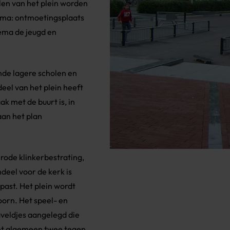
elen van het plein worden
hema: ontmoetings­plaats
ema de jeugd en
nde lagere scholen en
eel van het plein heeft
ak met de buurt is, in
aan het plan
rode klinkerbestrating,
deel voor de kerk is
past. Het plein wordt
orn. Het speel- en
aveldjes aangelegd die
het algemeen twee tegen