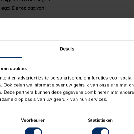
legd. De toplaag van
ijke als een
toplaag van asfalt
tijsbaan is water en
Details
eningen noodzakelijk voor
jzondere markten,
 van cookies
ent en advertenties te personaliseren, om functies voor social
. Ook delen we informatie over uw gebruik van onze site met on
ast BV door de gemeente
e. Deze partners kunnen deze gegevens combineren met andere i
e denken en te adviseren
erzameld op basis van uw gebruik van hun services.
maal 26 marktkramen. Om
r twee obstakelvrije
Voorkeuren
Statistieken
nde contactdozen van
in de taxushaag.