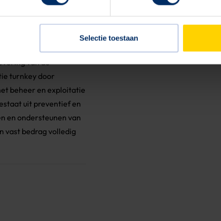
om de evenementen te
n gebruikt voor de
Selectie toestaan
ement toegepast die
evering van de
tie turnkey door
t beheer en exploitatie
staat uit preventief en
den en ondersteunen van
 vast bedrag volledig