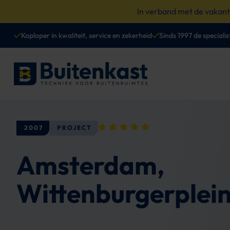
Spring
In verband met de vakan
naar
content
Koploper in kwaliteit, service en zekerheid
Sinds 1997 de specialis
2007
PROJECT
Amsterdam,
Wittenburgerplei