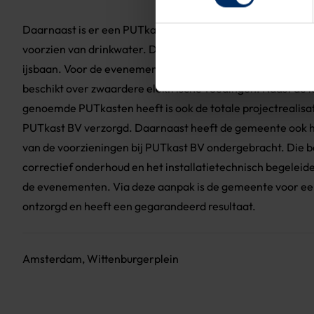
Daarnaast is er een PUTkast model Watertap toegepast 
voorzien van drinkwater. De voorziening kan tevens worde
ijsbaan. Voor de evenementen is een PUTkast model Even
beschikt over zwaardere elektrische voedingen. Naast de l
genoemde PUTkasten heeft is ook de totale projectrealisa
PUTkast BV verzorgd. Daarnaast heeft de gemeente ook he
van de voorzieningen bij PUTkast BV ondergebracht. Die be
correctief onderhoud en het installatietechnisch begelei
de evenementen. Via deze aanpak is de gemeente voor een
ontzorgd en heeft een gegarandeerd resultaat.
Amsterdam, Wittenburgerplein