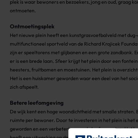
plek is waar bewoners en bezoekers, jong en oud, graag k
ontmoeten.
Ontmoetingsplek
Het nieuwe plein heeft een kunstgrasvoetbalveld met dug-
multifunctioneel sportveld van de Richard Krajicek Foundat
zijn er speeltorens met glijbanen en een grote zandbank. E
er is een brede laan. Sfeer krijgt het plein door een fonte
heesters, fruitbomen en moestuinen. Het plein is overzichte
Het is een huiskamer geworden waar een deel van het socia
zich afspeelt.
Betere leefomgeving
De wijk kent een hoge woondichtheid met smalle straten. 
ruimte per bewoner. Door te investeren in het plein is het 
geworden en een verbetering van de leefomgeving. Het her
heeft een uitwerking op de buurt. Zo worden ook omligge