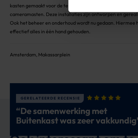
kasten gemaakt voor de terreinverlichting, voeding van de
cameramasten. Deze installaties zijn ontworpen en gerea
Ook het beheer en onderhoud wordt nu gedaan. Hiermee 
effectief alles in één hand gehouden.
Amsterdam, Makassarplein
GERELATEERDE RECENSIE
“De samenwerking met
Buitenkast was zeer vakkundig