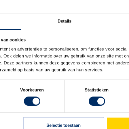
Details
uw overleg met de buurt
rverharding. Dit vormt de
 van cookies
angebracht van
ent en advertenties te personaliseren, om functies voor social
e functies en hebben
. Ook delen we informatie over uw gebruik van onze site met on
ing nodigen de velden
e. Deze partners kunnen deze gegevens combineren met andere i
erzameld op basis van uw gebruik van hun services.
benadrukt. De vele
den zijn ingericht als
Voorkeuren
Statistieken
ementen zoals
 PUTkasten obstakelvrije
Selectie toestaan
jn er ondergrondse