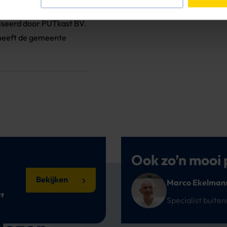
 fontein en de diverse
liseerd door PUTkast BV.
heeft de gemeente
Ook zo’n mooi
Bekijken
Marco Ekelman
”
Specialist buite