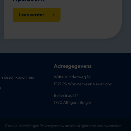
Lees verder
Adresgegevens
Witte Vlinderweg 16
n beschikbaarheid
1521 PS Wormerveer Nederland
n
Bellestraat 14
1790 Affligem België
t
Cookie-instellingen
Privacyvoorwaarden
Algemene voorwaarden