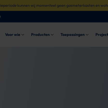
tieperiode kunnen wij momenteel geen gasmeterkasten en wate
t
Submenu: Voor wie
Submenu: Producten
Submenu: Toe
Voor wie
Producten
Toepassingen
Projec