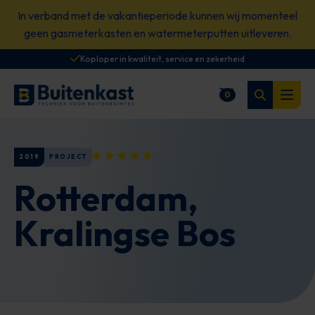
Spring
In verband met de vakantieperiode kunnen wij momenteel
naar
geen gasmeterkasten en watermeterputten uitleveren.
content
Koploper in kwaliteit, service en zekerheid
Zoeken
0
Winkelwagen
Open
2019
PROJECT
Rotterdam,
Kralingse Bos