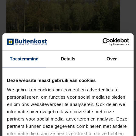
Toestemming
Details
Over
Deze website maakt gebruik van cookies
Ook zo’n mooi project met
We gebruiken cookies om content en advertenties te
personaliseren, om functies voor social media te bieden
ons aangaan?
en om ons websiteverkeer te analyseren. Ook delen we
Marco Ekelmans
informatie over uw gebruik van onze site met onze
Open het contact formu
Open het contact
LinkedIn Pr
partners voor social media, adverteren en analyse. Deze
Specialist buitenruimtes
partners kunnen deze gegevens combineren met andere
Ook interessant om te lezen
informatie die u aan ze heeft verstrekt of die ze hebben