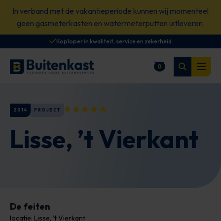
Spring
In verband met de vakantieperiode kunnen wij momenteel
naar
geen gasmeterkasten en watermeterputten uitleveren.
content
Koploper in kwaliteit, service en zekerheid
Zoeken
0
Winkelwagen
Open
2014
PROJECT
Lisse, ’t Vierkant
De feiten
locatie: Lisse, ’t Vierkant