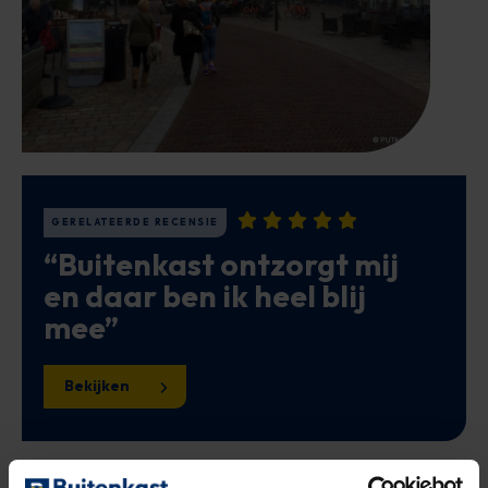
GERELATEERDE RECENSIE
“Buitenkast ontzorgt mij
en daar ben ik heel blij
mee”
Bekijken