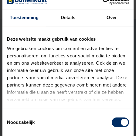
Ook zo’n mooi project met
ons aangaan?
Toestemming
Details
Over
Marco Ekelmans
Deze website maakt gebruik van cookies
Open het contact for
Open het conta
LinkedIn 
Specialist buitenruimtes
We gebruiken cookies om content en advertenties te
Ook interessant om te lezen
personaliseren, om functies voor social media te bieden
en om ons websiteverkeer te analyseren. Ook delen we
informatie over uw gebruik van onze site met onze
partners voor social media, adverteren en analyse. Deze
ADVIES
partners kunnen deze gegevens combineren met andere
informatie die u aan ze heeft verstrekt of die ze hebben
verzameld op basis van uw gebruik van hun services.
Toestemmingsselectie
Noodzakelijk