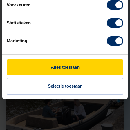
Voorkeuren
Statistieken
31 MEI 2026
Kunststof of RVS straatkast: welk
Marketing
materiaal past bij jouw project?
Lees verder
Alles toestaan
Selectie toestaan
NIEUWS