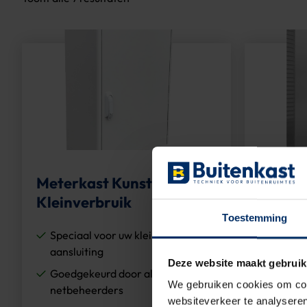
Meterkast Kunststof
Meterk
Kleinverbruik
grootv
Toestemming
Speciaal voor uw kleinverbruik
Max 3
aansluiting
In dive
Deze website maakt gebruik
Goedgekeurd door alle
Comple
We gebruiken cookies om cont
netbeheerders
websiteverkeer te analyseren