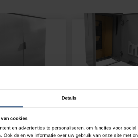
ast RVS –
Meterkast RVS –
erbruik
kleinverbruik
Details
x250A
Kleinverbruik
rse kleuren leverbaar
In diverse kleuren lever
 van cookies
et met RVS fundatie
Compleet met RVS fund
ent en advertenties te personaliseren, om functies voor social
. Ook delen we informatie over uw gebruik van onze site met on