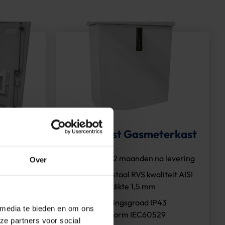
Straatkast Gasmeterkast
Garantie 12 maanden na levering
Over
Roestvaststaal RVS kwaliteit AISI
304 plaatdikte 1,5 mm
baar
Beschermingsgraad IP43
atie
 media te bieden en om ons
conform norm IEC60529
ze partners voor social