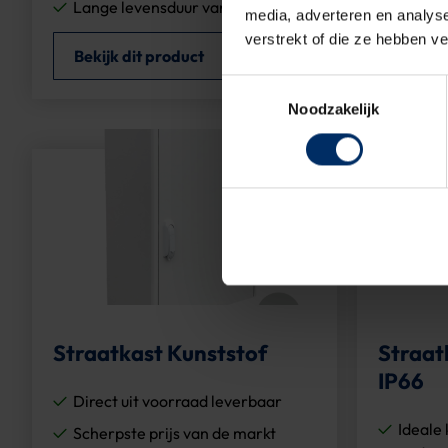
Lange levensduur van +20 jaar
Bekijk
media, adverteren en analys
verstrekt of die ze hebben v
Bekijk dit product
Toestemmingsselectie
Noodzakelijk
Straatkast Kunststof
Straat
IP66
Direct uit voorraad leverbaar
Ideale 
Scherpste prijs van de markt