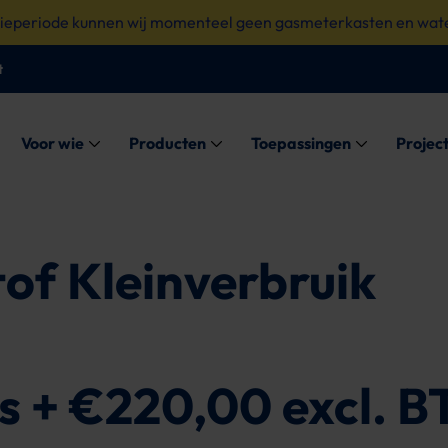
tieperiode kunnen wij momenteel geen gasmeterkasten en wate
t
Submenu: Voor wie
Submenu: Producten
Submenu: Toe
Voor wie
Producten
Toepassingen
Projec
of Kleinverbruik
s + €220,00 excl. 