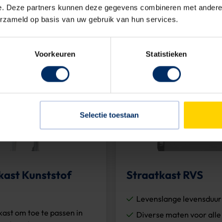
 dit product
Bekijk dit product
e. Deze partners kunnen deze gegevens combineren met andere i
erzameld op basis van uw gebruik van hun services.
Voorkeuren
Statistieken
Selectie toestaan
kast Kunststof
Straatkast RVS
Levenslange levensduur
kast om toe te passen in
Diverse maten voor alle