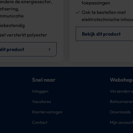
andere de energiesector,
toepassingen
tisering,
Ook te bestellen met
mmunicatie
elektrotechnische inhou
iebestendig
Bekijk dit product
zel versterkt polyester
 dit product
Snel naar
Webshop
Inloggen
Verzenden e
Vacatures
Retournere
Klantervaringen
Downloads
Contact
Mijn accoun