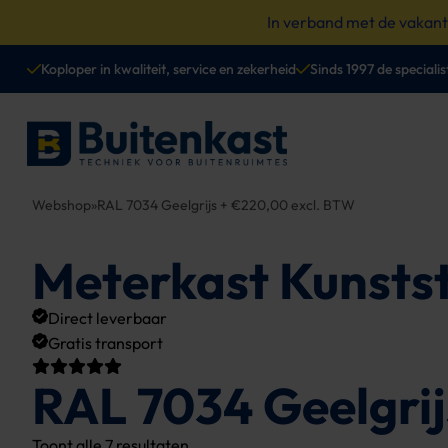
Spring
In verband met de vakan
naar
content
Koploper in kwaliteit, service en zekerheid
Sinds 1997 de specialis
Webshop
»
RAL 7034 Geelgrijs + €220,00 excl. BTW
Meterkast Kunstst
Direct leverbaar
Gratis transport
RAL 7034 Geelgrij
Toont alle 7 resultaten