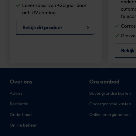
onder 
Levensduur van +20 jaar door
automa
anti UV coating
teleco
Corros
Bekijk dit product
Glasve
Bekijk
Over ons
Ons aanbod
Advies
Bovengrondse kasten
Realisatie
Ondergrondse kasten
Onderhoud
Online energiebeheer
Online beheer