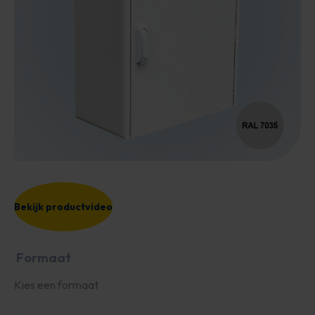
Bekijk productvideo
Formaat
Kies een formaat