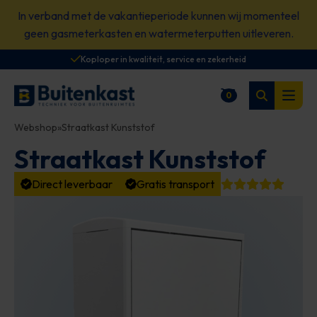
Spring
In verband met de vakantieperiode kunnen wij momenteel
naar
geen gasmeterkasten en watermeterputten uitleveren.
content
Koploper in kwaliteit, service en zekerheid
Zoeken
0
Winkelwagen
Open
Webshop
»
Straatkast Kunststof
Straatkast Kunststof
Direct leverbaar
Gratis transport