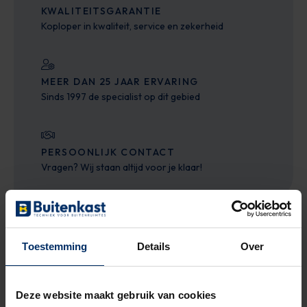
KWALITEITSGARANTIE
Koploper in kwaliteit, service en zekerheid
MEER DAN 25 JAAR ERVARING
Sinds 1997 de specialist op dit gebied
PERSOONLIJK CONTACT
Vragen? Wij staan altijd voor je klaar!
Toestemming
Details
Over
Voordelen
Deze website maakt gebruik van cookies
De kast is gemaakt van stevig polyester, wat het