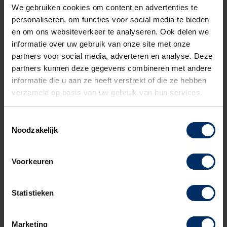
uiterst vandalismebestendig en onderhoudsarm
We gebruiken cookies om content en advertenties te
maakt.
personaliseren, om functies voor social media te bieden
Door ons ruime assortiment is er voor elke
en om ons websiteverkeer te analyseren. Ook delen we
toepassing, een passend model straatkast
informatie over uw gebruik van onze site met onze
beschikbaar.
partners voor social media, adverteren en analyse. Deze
partners kunnen deze gegevens combineren met andere
De kasten worden kant-en-klaar geleverd.
informatie die u aan ze heeft verstrekt of die ze hebben
Door de
speciale UV coating
is de levensduur
verzameld op basis van uw gebruik van hun services.
minimaal 20 jaar
Toestemmingsselectie
Veel extra mogelijkheden
Noodzakelijk
We kunnen de elektrotechnische inhoud voor jou
Voorkeuren
inbouwen en de straatkast direct plaatsen.
Ook is de kast beschikbaar in andere RAL-kleuren,
Statistieken
stapelbaar en kan het opgehoogd worden met een
ophoogplint.
Marketing