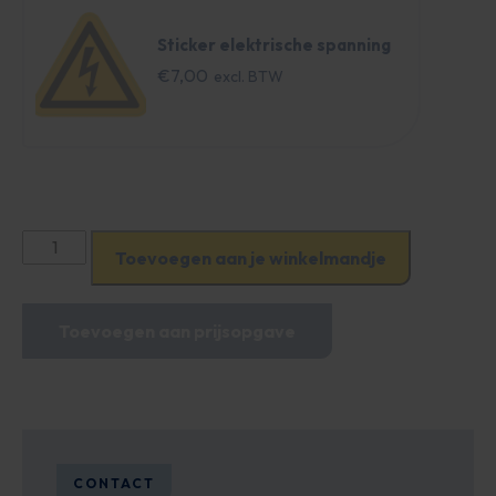
Sticker elektrische spanning
€
7,00
Straatkast
Toevoegen aan je winkelmandje
Kunststof
aantal
Toevoegen aan prijsopgave
CONTACT