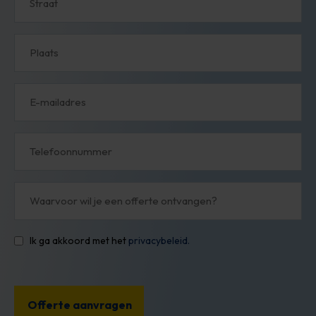
Plaats
E-
mail
Telefoonnummer
Waarvoor
wil
je
een
offerte
ontvangen?
Ik ga akkoord met het
privacybeleid.