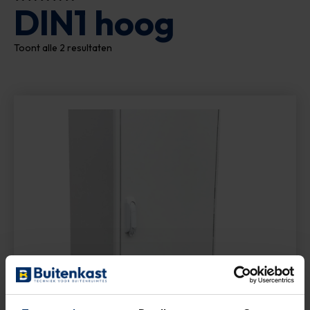
DIN1 hoog
Toont alle 2 resultaten
Meterkast Kunststof Kleinverbruik