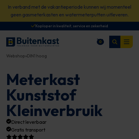
Spring
In verband met de vakantieperiode kunnen wij momenteel
naar
geen gasmeterkasten en watermeterputten uitleveren.
content
Koploper in kwaliteit, service en zekerheid
Zoeken
0
Winkelwagen
Open
Webshop
»
DIN1 hoog
Meterkast
Kunststof
Kleinverbruik
Direct leverbaar
Gratis transport