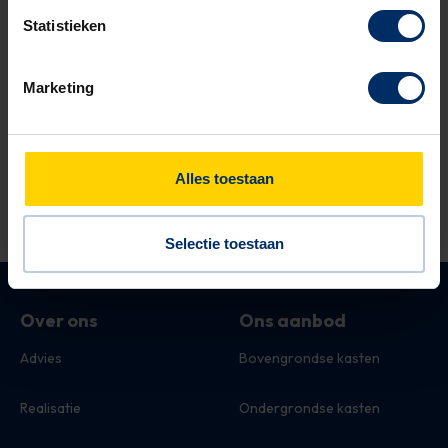
Statistieken
Straatkast Kunststof
Marketing
Direct uit voorraad leverbaar
Scherpste prijs van de markt
Levensduur van +20 jaar door anti UV coating
Alles toestaan
Bekijk dit product
Selectie toestaan
Over ons
Ons aanbod
Advies
Bovengrondse kasten
Realisatie
Ondergrondse kasten