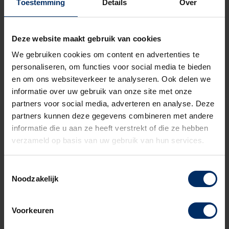
Toestemming
Details
Over
Speciaal voor uw kleinverbruik aansluiting
Goedgekeurd door alle netbeheerders
Deze website maakt gebruik van cookies
Lange levensduur van +20 jaar
We gebruiken cookies om content en advertenties te
personaliseren, om functies voor social media te bieden
Bekijk dit product
en om ons websiteverkeer te analyseren. Ook delen we
informatie over uw gebruik van onze site met onze
partners voor social media, adverteren en analyse. Deze
partners kunnen deze gegevens combineren met andere
informatie die u aan ze heeft verstrekt of die ze hebben
verzameld op basis van uw gebruik van hun services.
Toestemmingsselectie
Noodzakelijk
Voorkeuren