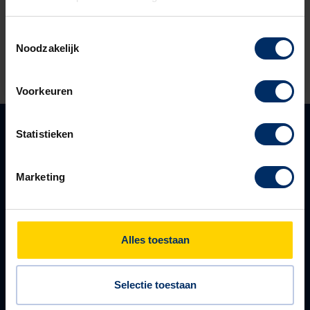
Scherpste prijs van de markt
Toestemmingsselectie
Levensduur van +20 jaar door anti UV coating
Noodzakelijk
Bekijk dit product
Voorkeuren
Statistieken
Over ons
Ons aanbod
Advies
Bovengrondse kasten
Marketing
Realisatie
Ondergrondse kasten
Onderhoud
Online energiebeheer
Alles toestaan
Online beheer
Selectie toestaan