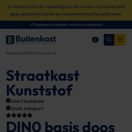
Spring
In verband met de vakantieperiode kunnen wij momenteel
naar
geen gasmeterkasten en watermeterputten uitleveren.
content
Koploper in kwaliteit, service en zekerheid
Zoeken
0
Winkelwagen
Open
Webshop
»
DIN0 basis doos
Straatkast
Kunststof
Direct leverbaar
Gratis transport
DIN0 basis doos