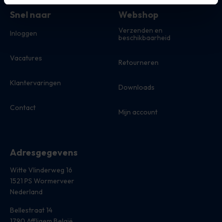
Snel naar
Webshop
Verzenden en
Inloggen
beschikbaarheid
Vacatures
Retourneren
Klantervaringen
Downloads
Contact
Mijn account
Adresgegevens
Witte Vlinderweg 16
1521 PS Wormerveer
Nederland
Bellestraat 14
1790 Affligem België