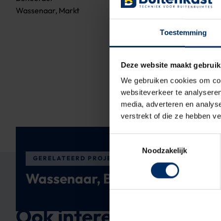
Wassenaar, Markt
Toestemming
Deze website maakt gebruik
We gebruiken cookies om cont
websiteverkeer te analyseren
media, adverteren en analys
verstrekt of die ze hebben v
Toestemmingsselectie
Noodzakelijk
GERELATEERD PROJECT
Wassenaar, Berkheistraat
Ook interessant om te 