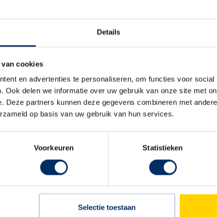
Details
 van cookies
ent en advertenties te personaliseren, om functies voor social
. Ook delen we informatie over uw gebruik van onze site met on
e. Deze partners kunnen deze gegevens combineren met andere i
erzameld op basis van uw gebruik van hun services.
Ook zo’n mooi
Voorkeuren
Statistieken
Bekijken
Marco Ekelman
Specialist buite
lezen
Selectie toestaan