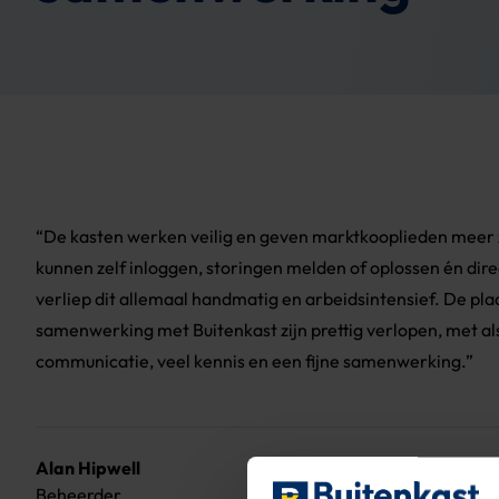
“De kasten werken veilig en geven marktkooplieden meer 
kunnen zelf inloggen, storingen melden of oplossen én di
verliep dit allemaal handmatig en arbeidsintensief. De pla
samenwerking met Buitenkast zijn prettig verlopen, met als 
communicatie, veel kennis en een fijne samenwerking.”
Alan Hipwell
Beheerder