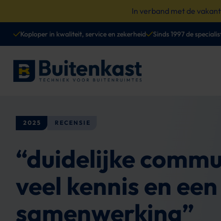
Spring
In verband met de vakan
naar
content
Koploper in kwaliteit, service en zekerheid
Sinds 1997 de specialis
2025
RECENSIE
“duidelijke commu
veel kennis en een 
samenwerking”