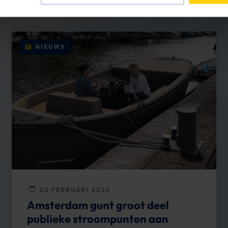
NIEUWS
20 FEBRUARI 2026
Amsterdam gunt groot deel
publieke stroompunten aan