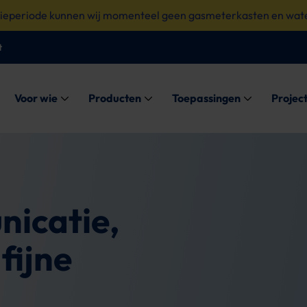
tieperiode kunnen wij momenteel geen gasmeterkasten en wate
t
Submenu: Voor wie
Submenu: Producten
Submenu: Toe
Voor wie
Producten
Toepassingen
Projec
nicatie,
fijne