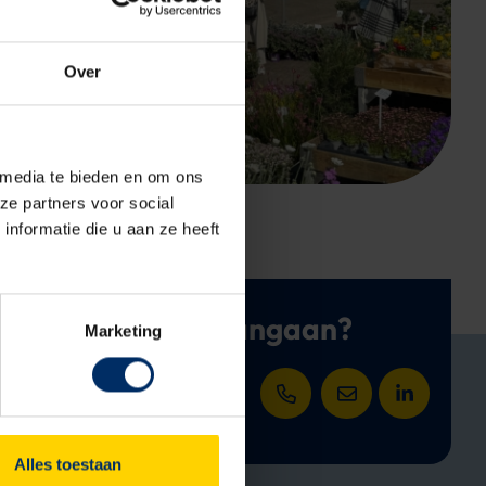
Over
 media te bieden en om ons
ze partners voor social
nformatie die u aan ze heeft
 project met ons aangaan?
Marketing
s
Open het contact form
Open het contac
LinkedIn 
nruimtes
Alles toestaan