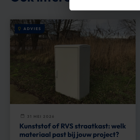
ADVIES
31 MEI 2026
Kunststof of RVS straatkast: welk
materiaal past bij jouw project?