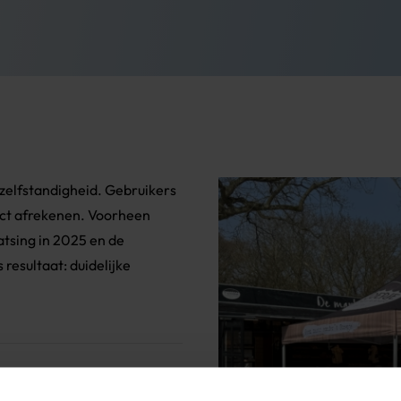
zelfstandigheid. Gebruikers
rect afrekenen. Voorheen
atsing in 2025 en de
resultaat: duidelijke