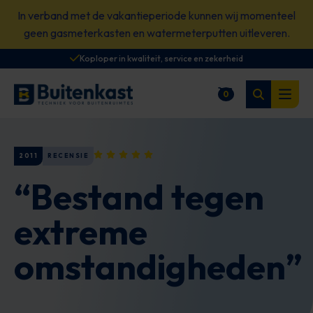
Spring
In verband met de vakantieperiode kunnen wij momenteel
naar
geen gasmeterkasten en watermeterputten uitleveren.
content
Koploper in kwaliteit, service en zekerheid
Zoeken
0
Winkelwagen
Open
2011
RECENSIE
“Bestand tegen
extreme
omstandigheden”