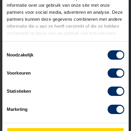
informatie over uw gebruik van onze site met onze
partners voor social media, adverteren en analyse. Deze
partners kunnen deze gegevens combineren met andere
informatie die u aan ze heeft verstrekt of die ze hebben
verzameld op basis van uw gebruik van hun services.
31 MEI 2026
Kunststof of RVS straatkast: welk
materiaal past bij jouw project?
Toestemmingsselectie
Noodzakelijk
Lees verder
Voorkeuren
Statistieken
NIEUWS
Marketing