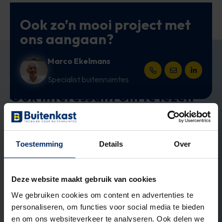
Ook zo’n mooi project met
ons aangaan?
Marco Ekelmans
Open het contact for
Open het conta
LinkedIn 
Specialist buitenruimtes
Ook interessant om te lezen
ADVIES
Toestemming
Details
Over
Deze website maakt gebruik van cookies
We gebruiken cookies om content en advertenties te
personaliseren, om functies voor social media te bieden
en om ons websiteverkeer te analyseren. Ook delen we