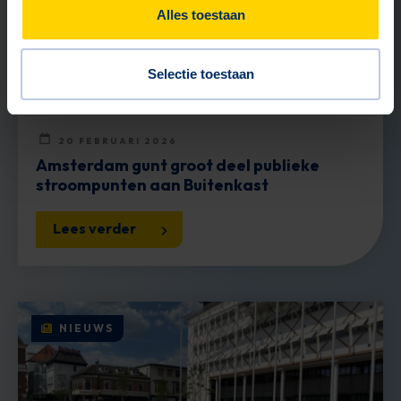
Alles toestaan
Selectie toestaan
20 FEBRUARI 2026
Amsterdam gunt groot deel publieke
stroompunten aan Buitenkast
Lees verder
NIEUWS