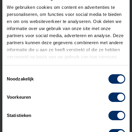
We gebruiken cookies om content en advertenties te
personaliseren, om functies voor social media te bieden
en om ons websiteverkeer te analyseren. Ook delen we
informatie over uw gebruik van onze site met onze
partners voor social media, adverteren en analyse. Deze
partners kunnen deze gegevens combineren met andere
informatie die u aan ze heeft verstrekt of die ze hebben
verzameld op basis van uw gebruik van hun services.
Toestemmingsselectie
Noodzakelijk
31 MEI 2026
Kunststof of RVS straatkast: welk
materiaal past bij jouw project?
Voorkeuren
Lees verder
Statistieken