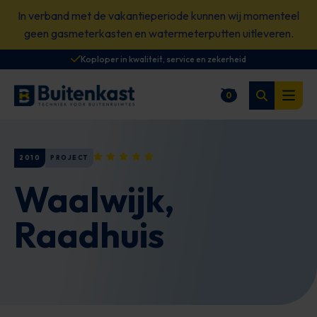
Spring
In verband met de vakantieperiode kunnen wij momenteel
naar
geen gasmeterkasten en watermeterputten uitleveren.
content
Koploper in kwaliteit, service en zekerheid
Zoeken
0
Winkelwagen
Open
2010
PROJECT
Waalwijk,
Raadhuis