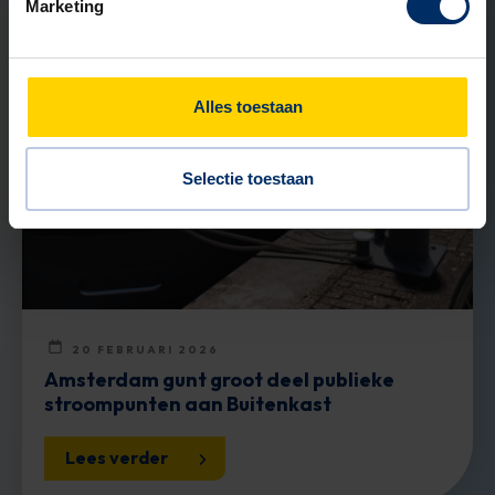
Marketing
NIEUWS
Alles toestaan
Selectie toestaan
20 FEBRUARI 2026
Amsterdam gunt groot deel publieke
stroompunten aan Buitenkast
Lees verder