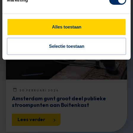
NIEUWS
Alles toestaan
Selectie toestaan
20 FEBRUARI 2026
Amsterdam gunt groot deel publieke
stroompunten aan Buitenkast
Lees verder