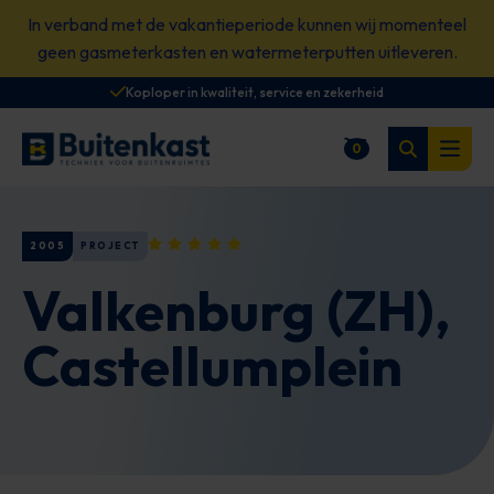
Spring
In verband met de vakantieperiode kunnen wij momenteel
naar
geen gasmeterkasten en watermeterputten uitleveren.
content
Koploper in kwaliteit, service en zekerheid
Zoeken
0
Winkelwagen
Open
2005
PROJECT
Valkenburg (ZH),
Castellumplein