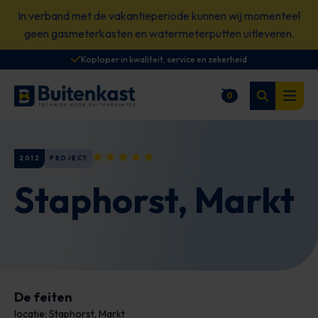
Spring
In verband met de vakantieperiode kunnen wij momenteel
naar
geen gasmeterkasten en watermeterputten uitleveren.
content
Koploper in kwaliteit, service en zekerheid
Zoeken
0
Winkelwagen
Open
2012
PROJECT
Staphorst, Markt
De feiten
locatie: Staphorst, Markt