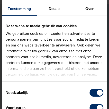
ons aangaan?
Toestemming
Details
Over
Marco Ekelmans
Open het contact formu
Open het contact
LinkedIn Pr
Specialist buitenruimtes
Deze website maakt gebruik van cookies
Ook interessant om te lezen
We gebruiken cookies om content en advertenties te
personaliseren, om functies voor social media te bieden
en om ons websiteverkeer te analyseren. Ook delen we
informatie over uw gebruik van onze site met onze
ADVIES
partners voor social media, adverteren en analyse. Deze
partners kunnen deze gegevens combineren met andere
informatie die u aan ze heeft verstrekt of die ze hebben
verzameld op basis van uw gebruik van hun services.
Toestemmingsselectie
Noodzakelijk
Voorkeuren