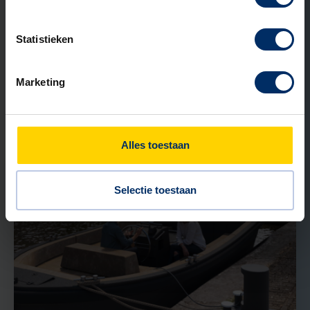
31 MEI 2026
Statistieken
Kunststof of RVS straatkast: welk
materiaal past bij jouw project?
Marketing
Lees verder
Alles toestaan
NIEUWS
Selectie toestaan