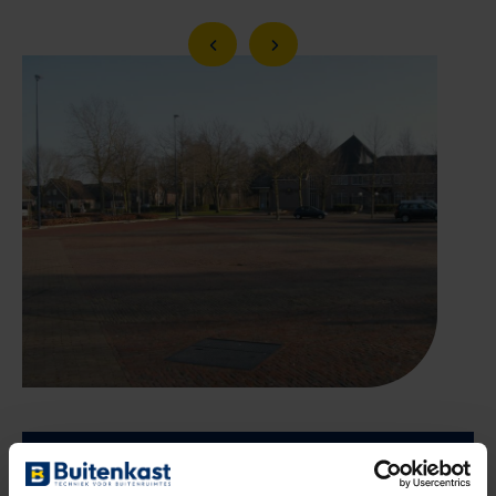
Vorige slide
Volgende slide
Ook zo’n mooi project met