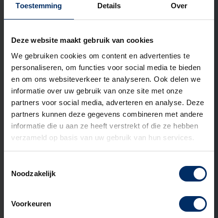
Toestemming
Details
Over
Open het contact formu
Open het contact
LinkedIn Pr
Specialist buitenruimtes
Ook interessant om te lezen
Deze website maakt gebruik van cookies
We gebruiken cookies om content en advertenties te
personaliseren, om functies voor social media te bieden
en om ons websiteverkeer te analyseren. Ook delen we
ADVIES
informatie over uw gebruik van onze site met onze
partners voor social media, adverteren en analyse. Deze
partners kunnen deze gegevens combineren met andere
informatie die u aan ze heeft verstrekt of die ze hebben
verzameld op basis van uw gebruik van hun services.
Toestemmingsselectie
Noodzakelijk
Voorkeuren