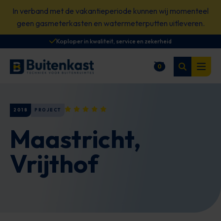
Spring
In verband met de vakantieperiode kunnen wij momenteel
naar
geen gasmeterkasten en watermeterputten uitleveren.
content
Koploper in kwaliteit, service en zekerheid
Zoeken
0
Winkelwagen
Open
2018
PROJECT
Maastricht,
Vrijthof