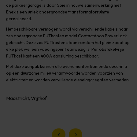
de parkeergarage is door Spie in nauwe samenwerking met
Enexis een uniek ondergrondse transformatorruimte
gerealiseerd.
Het beschikbare vermogen wordt via verschillende kabels naar
zes ondergrondse PUTkasten model Contactdoos PowerLock
gebracht. Deze zes PUTkasten staan rondom het plein zodat op
elke plek wel een voedingspunt aanwezig is. Per obstakelvrije
PUTkast kast een 400A aansluiting beschikbaar.
Met deze aanpak kunnen alle evenementen komende decennia
op een duurzame milieu verantwoorde worden voorzien van
elektriciteit en worden vervuilende dieselaggregaten vermeden.
Maastricht, Vrijthof
Vorige slide
Volgende slide