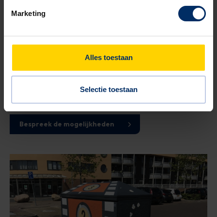
Marketing
Als de straatkast niet gecombineerd of geïntegreerd kan
worden dan zijn aangepaste uitvoeringen de oplossing.
Bijvoorbeeld door twee straatkasten ruggelings te plaatsen en
te voorzien van een afwijkend dak.
Alles toestaan
Dit in combinatie met een fraaie beschildering maakt dat de
straatkast getransformeerd wordt naar een fraai object dat
Selectie toestaan
fungeert als blikvanger in de openbare ruimte.
Bespreek de mogelijkheden