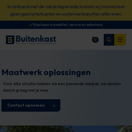
Spring
In verband met de vakantieperiode kunnen wij momenteel
naar
geen gasmeterkasten en watermeterputten uitleveren.
content
Koploper in kwaliteit, service en zekerheid
Zoeken
0
Winkelwagen
Open
Maatwerk oplossingen
Voor elke situatie hebben we een passende aanpak, we denken
daarin graag met je mee.
Contact opnemen