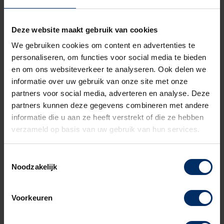
Productspecialist
Open het contact
Open het c
Deze website maakt gebruik van cookies
We gebruiken cookies om content en advertenties te
personaliseren, om functies voor social media te bieden
Beschrijving
Specificaties
en om ons websiteverkeer te analyseren. Ook delen we
informatie over uw gebruik van onze site met onze
Beoordelingen
partners voor social media, adverteren en analyse. Deze
partners kunnen deze gegevens combineren met andere
informatie die u aan ze heeft verstrekt of die ze hebben
Doorvoer PVC 50 mm
verzameld op basis van uw gebruik van hun services.
Toestemmingsselectie
Kunststof mantelbuis-doorvoer met diameter 50 mm. Geschikt
Noodzakelijk
om kabels of leidingen netjes en beschermd door de wand van
uw watermeterput of meterkast te voeren.
Voorkeuren