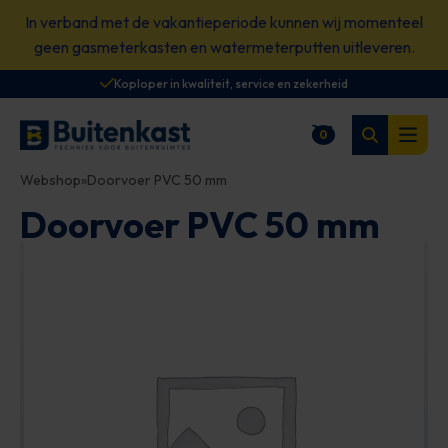
Spring
In verband met de vakantieperiode kunnen wij momenteel
naar
geen gasmeterkasten en watermeterputten uitleveren.
content
Koploper in kwaliteit, service en zekerheid
Zoeken
0
Winkelwagen
Open
Webshop
»
Doorvoer PVC 50 mm
Doorvoer PVC 50 mm