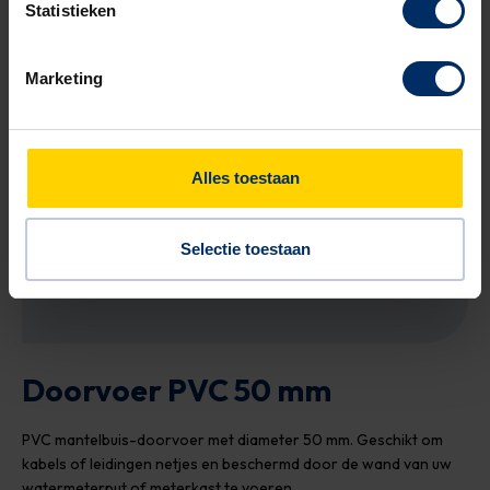
Statistieken
LEVERTIJD
Marketing
KWALITEITSGARANTIE
Alles toestaan
MEER DAN 25 JAAR ERVARING
Selectie toestaan
PERSOONLIJK CONTACT
Doorvoer PVC 50 mm
PVC mantelbuis-doorvoer met diameter 50 mm. Geschikt om
kabels of leidingen netjes en beschermd door de wand van uw
watermeterput of meterkast te voeren.