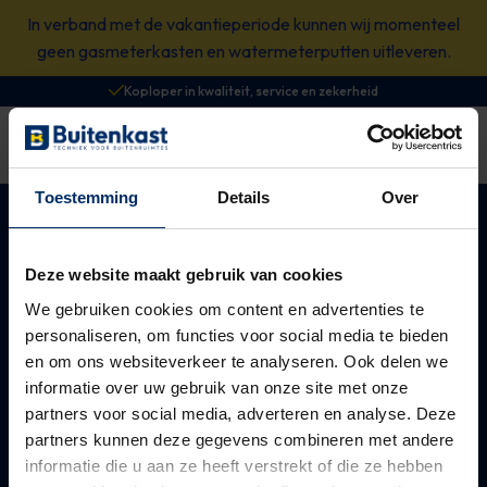
Spring
In verband met de vakantieperiode kunnen wij momenteel
naar
geen gasmeterkasten en watermeterputten uitleveren.
content
Koploper in kwaliteit, service en zekerheid
Zoeken
0
Winkelwagen
Open
Toestemming
Details
Over
Over ons
Ons aanbod
Deze website maakt gebruik van cookies
Advies
Bovengrondse kasten
We gebruiken cookies om content en advertenties te
personaliseren, om functies voor social media te bieden
Realisatie
Ondergrondse kasten
en om ons websiteverkeer te analyseren. Ook delen we
informatie over uw gebruik van onze site met onze
Onderhoud
Online energiebeheer
partners voor social media, adverteren en analyse. Deze
partners kunnen deze gegevens combineren met andere
Online beheer
informatie die u aan ze heeft verstrekt of die ze hebben