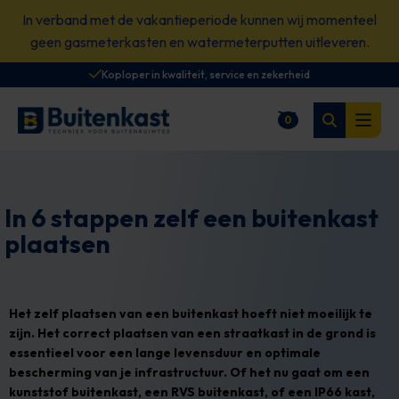
Spring
In verband met de vakantieperiode kunnen wij momenteel
naar
geen gasmeterkasten en watermeterputten uitleveren.
content
Koploper in kwaliteit, service en zekerheid
Zoeken
0
Winkelwagen
Open
In 6 stappen zelf een buitenkast
plaatsen
Het zelf plaatsen van een buitenkast hoeft niet moeilijk te
zijn. Het correct plaatsen van een straatkast in de grond is
essentieel voor een lange levensduur en optimale
bescherming van je infrastructuur. Of het nu gaat om een
kunststof buitenkast, een RVS buitenkast, of een IP66 kast,