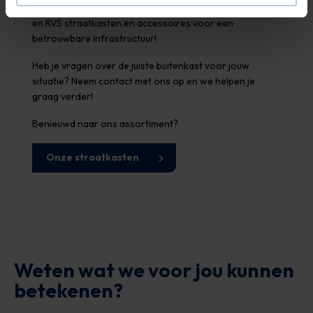
Bij
Buitenkast.nl
bieden we hoogwaardige kunststof
en RVS straatkasten en accessoires voor een
betrouwbare infrastructuur!
Heb je vragen over de juiste buitenkast voor jouw
situatie? Neem contact met ons op en we helpen je
graag verder!
Benieuwd naar ons assortiment?
Onze straatkasten
Weten wat we voor jou kunnen
betekenen?