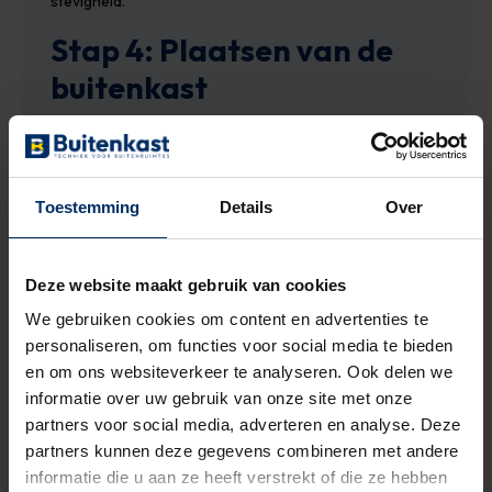
stevigheid.
Stap 4: Plaatsen van de
buitenkast
Plaats de straatkast op de fundatie en bevestig deze
met de meegeleverde bouten. Bij het gebruik van een
RVS buitenkast
of een
kunststof buitenkast
is het
Toestemming
Details
Over
belangrijk om ervoor te zorgen dat de kast stevig is
vastgezet en bestand is tegen weersinvloeden.
Deze website maakt gebruik van cookies
We gebruiken cookies om content en advertenties te
Stap 5: Kabelinvoer en
personaliseren, om functies voor social media te bieden
aansluiting
en om ons websiteverkeer te analyseren. Ook delen we
informatie over uw gebruik van onze site met onze
partners voor social media, adverteren en analyse. Deze
Leid de kabels via de fundatie en zorg ervoor dat deze
partners kunnen deze gegevens combineren met andere
correct worden aangesloten. Gebruik indien nodig
informatie die u aan ze heeft verstrekt of die ze hebben
waterdichte wartels
bij een
IP66-straatkast
om de