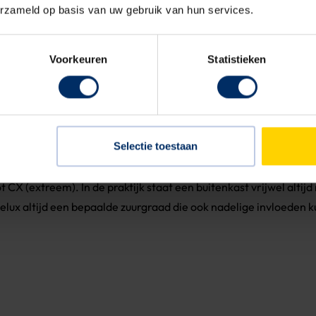
erzameld op basis van uw gebruik van hun services.
Voorkeuren
Statistieken
rosie
e kijken waar de buitenkast wordt geplaatst en welke invloeden 
Selectie toestaan
rnationale normen beschikbaar. Zoals de ISO 12944 die beschrijf
h richt op atmosferische corrosiviteit van metalen en legerin
 CX (extreem). In de praktijk staat een buitenkast vrijwel altijd 
nelux altijd een bepaalde zuurgraad die ook nadelige invloeden