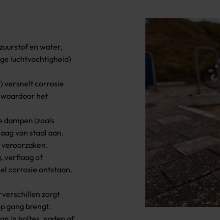
 zuurstof en water,
oge luchtvochtigheid)
) versnelt corrosie
r waardoor het
le dampen (zoals
aag van staal aan.
 veroorzaken.
 verflaag of
nel corrosie ontstaan.
verschillen zorgt
op gang brengt.
an in holtes, naden of