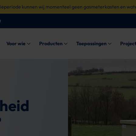
tieperiode kunnen wij momenteel geen gasmeterkasten en wate
t
Submenu: Voor wie
Submenu: Producten
Submenu: Toe
Voor wie
Producten
Toepassingen
Projec
heid
?