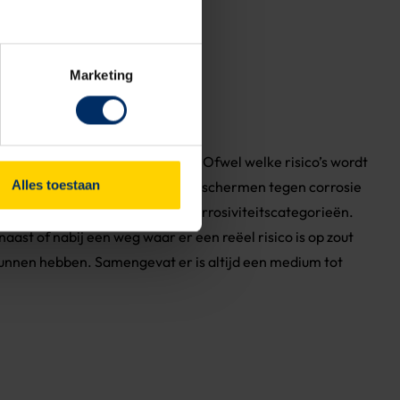
Marketing
van buitenaf te verwachten zijn. Ofwel welke risico’s wordt
Alles toestaan
t hoe je staalconstructies kunt beschermen tegen corrosie
gen. Beide normen werken met corrosiviteitscategorieën.
naast of nabij een weg waar er een reëel risico is op zout
 kunnen hebben. Samengevat er is altijd een medium tot