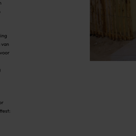
n
n
ging
 van
 voor
g
or
test: