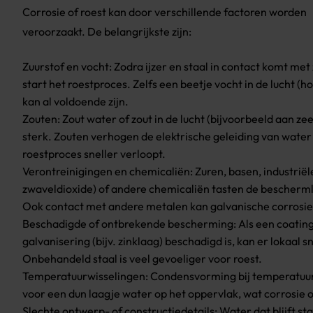
Corrosie of roest kan door verschillende factoren worden
veroorzaakt. De belangrijkste zijn:
Zuurstof en vocht: Zodra ijzer en staal in contact komt met
start het roestproces. Zelfs een beetje vocht in de lucht (h
kan al voldoende zijn.
Zouten: Zout water of zout in de lucht (bijvoorbeeld aan zee
sterk. Zouten verhogen de elektrische geleiding van wate
roestproces sneller verloopt.
Verontreinigingen en chemicaliën: Zuren, basen, industrië
zwaveldioxide) of andere chemicaliën tasten de bescherml
Ook contact met andere metalen kan galvanische corrosie
Beschadigde of ontbrekende bescherming: Als een coating,
galvanisering (bijv. zinklaag) beschadigd is, kan er lokaal s
Onbehandeld staal is veel gevoeliger voor roest.
Temperatuurwisselingen: Condensvorming bij temperatuur
voor een dun laagje water op het oppervlak, wat corrosie 
Slechte ontwerp- of constructiedetails: Water dat blijft sta