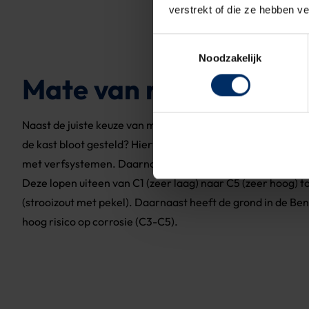
verstrekt of die ze hebben v
Toestemmingsselectie
Noodzakelijk
Mate van risico op cor
Naast de juiste keuze van materiaal is het ook logisch om t
de kast bloot gesteld? Hiervoor zijn er verschillende inte
met verfsystemen. Daarnaast is er ook de ISO 9223 die zic
Deze lopen uiteen van C1 (zeer laag) naar C5 (zeer hoog) tot
(strooizout met pekel). Daarnaast heeft de grond in de Be
hoog risico op corrosie (C3-C5).