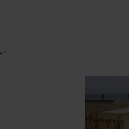
t
S
ort