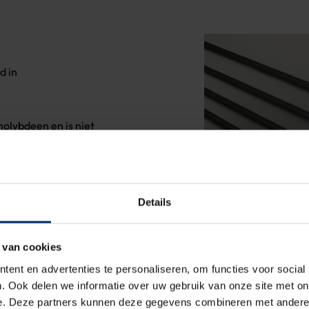
d in
olybdeen en is niet
ervormen. Wordt het
(bijvoorbeeld RVS 304
ofgehalte.
Details
rosiebestendigheid
oudelijk gebruik
 van cookies
erg hard is. Minder
ent en advertenties te personaliseren, om functies voor social
jdapparatuur en
. Ook delen we informatie over uw gebruik van onze site met on
e. Deze partners kunnen deze gegevens combineren met andere i