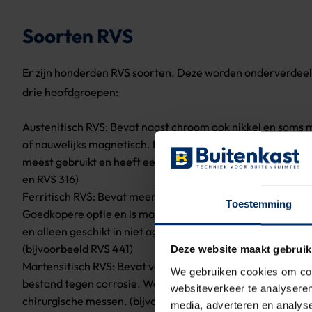
Soorten RVS
Er zijn honderden RVS soorten. Deze worden onderverdeel
drie hoofdgroepen:
Austenitisch RVS: Bevat naast chroom ook nikkel en soms m
of nauwelijks magnetisch. Het is taai maar ook goed te v
meest gebruikt en heeft een hoge corrosiebestendigheid 
en RVS 316)
Ferritisch RVS: Bevat meer chroom en een normaal koolst
Toestemming
Goedkopere optie en is magnetisch. Heeft een matige cor
en alleen geschikt in niet agressieve omgeving, zoals huish
(bijvoorbeeld RVS 441)
Deze website maakt gebruik
Martensitisch RVS: Bevat veel koolstof waardoor het staal 
We gebruiken cookies om cont
bestand tegen corrosie. Wordt onder meer verwerkt in sni
websiteverkeer te analyseren
chirurgische messen. (bijvoorbeeld RVS 410)
media, adverteren en analys