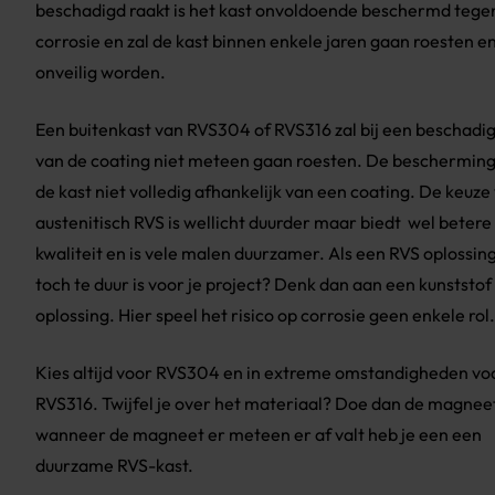
beschadigd raakt is het kast onvoldoende beschermd tege
corrosie en zal de kast binnen enkele jaren gaan roesten e
onveilig worden.
Een buitenkast van RVS304 of RVS316 zal bij een beschadi
van de coating niet meteen gaan roesten. De bescherming
de kast niet volledig afhankelijk van een coating. De keuze
austenitisch RVS is wellicht duurder maar biedt wel betere
kwaliteit en is vele malen duurzamer. Als een RVS oplossin
toch te duur is voor je project? Denk dan aan een kunststof
oplossing. Hier speel het risico op corrosie geen enkele rol.
Kies altijd voor RVS304 en in extreme omstandigheden vo
RVS316. Twijfel je over het materiaal? Doe dan de magneet
wanneer de magneet er meteen er af valt heb je een een
duurzame RVS-kast.