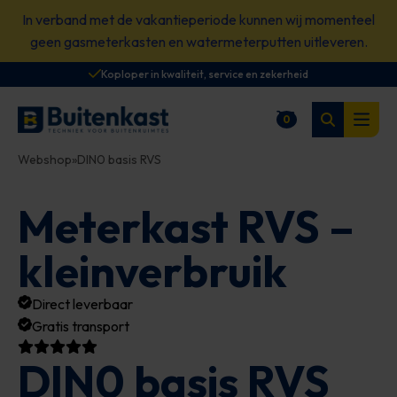
Spring
In verband met de vakantieperiode kunnen wij momenteel
naar
geen gasmeterkasten en watermeterputten uitleveren.
content
Koploper in kwaliteit, service en zekerheid
Zoeken
0
Winkelwagen
Open
Webshop
»
DIN0 basis RVS
Meterkast RVS –
kleinverbruik
Direct leverbaar
Gratis transport
DIN0 basis RVS