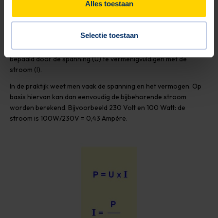
Alles toestaan
Vermogen wordt uitgedrukt in eenheden Watt (W) en aangeduid
met P
Selectie toestaan
Wanneer er vanuit wordt gegaan dat er geen zelfinducties en/of
condensatoren in het spel zijn dan kan het vermogen worden
bepaald door de spanning (U) te vermenigvuldigen met de
stroom (I).
In de praktijk weet men vaak de spanning en het vermogen. Op
basis hiervan kan dan eenvoudig de bijbehorende stroom
worden berekend. Bijvoorbeeld 230 Volt en 100 Watt: de
stroom is 100W/230V = 0,43 Ampère.