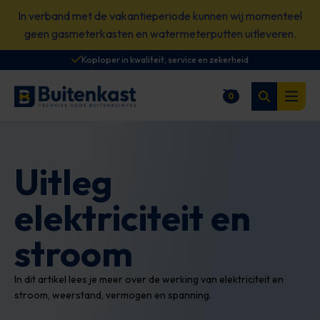
Spring
In verband met de vakantieperiode kunnen wij momenteel
naar
geen gasmeterkasten en watermeterputten uitleveren.
content
Koploper in kwaliteit, service en zekerheid
Zoeken
0
Winkelwagen
Open
Uitleg
elektriciteit en
stroom
In dit artikel lees je meer over de werking van elektriciteit en
stroom, weerstand, vermogen en spanning.