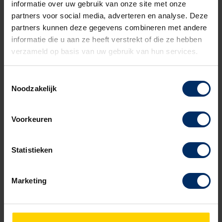
informatie over uw gebruik van onze site met onze
partners voor social media, adverteren en analyse. Deze
partners kunnen deze gegevens combineren met andere
informatie die u aan ze heeft verstrekt of die ze hebben
verzameld op basis van uw gebruik van hun services.
Toestemmingsselectie
Noodzakelijk
Voorkeuren
Statistieken
Vermogen
Marketing
De hoeveelheid stroom die door de lamp loopt levert in
combinatie met de spanning het vermogen van de lamp op: