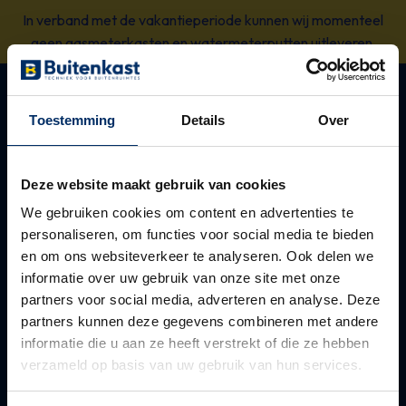
In verband met de vakantieperiode kunnen wij momenteel
geen gasmeterkasten en watermeterputten uitleveren.
Spring
naar
Over ons
Ons aanbod
content
Toestemming
Details
Over
Advies
Bovengrondse kasten
Deze website maakt gebruik van cookies
Realisatie
Ondergrondse kasten
We gebruiken cookies om content en advertenties te
personaliseren, om functies voor social media te bieden
Onderhoud
Online energiebeheer
en om ons websiteverkeer te analyseren. Ook delen we
informatie over uw gebruik van onze site met onze
Online beheer
partners voor social media, adverteren en analyse. Deze
partners kunnen deze gegevens combineren met andere
informatie die u aan ze heeft verstrekt of die ze hebben
Snel naar
Webshop
verzameld op basis van uw gebruik van hun services.
Verzenden en
Inloggen
beschikbaarheid