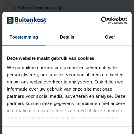
Extra informatie nodig?
Gratis deskundig advies van één van onze adviseurs
Elke werkdag bereikbaar tussen 7:30 en 17:00
Toestemming
Details
Over
Neem contact op
Deze website maakt gebruik van cookies
We gebruiken cookies om content en advertenties te
personaliseren, om functies voor social media te bieden
Straatkast voor elektra of gas
en om ons websiteverkeer te analyseren. Ook delen we
informatie over uw gebruik van onze site met onze
partners voor social media, adverteren en analyse. Deze
Wil je in een buitenruimte gebruik maken van
elektra
of
gas
? Met
partners kunnen deze gegevens combineren met andere
een kunststof of rvs straatkast heb je een veilige behuizing voor
diverse aansluitingen.
informatie die u aan ze heeft verstrekt of die ze hebben
verzameld op basis van uw gebruik van hun services.
Onze straatkasten zijn
goedgekeurd door Netbeheer
Nederland
en daardoor ook geschik voor energieaansluitingen
van
Enexis
,
Liander
,
Stedin
en alle andere
netbeheerders
.