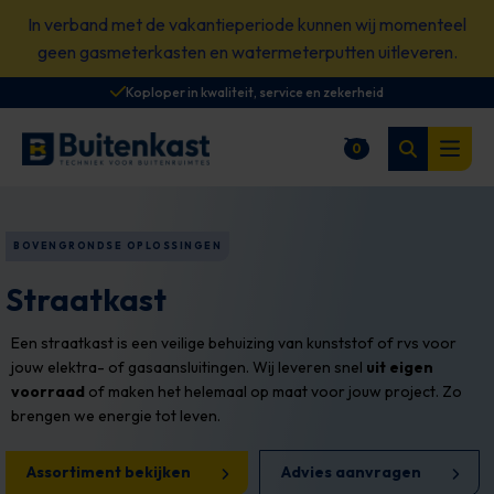
Spring
In verband met de vakantieperiode kunnen wij momenteel
naar
geen gasmeterkasten en watermeterputten uitleveren.
content
Koploper in kwaliteit, service en zekerheid
Zoeken
0
Winkelwagen
Open
BOVENGRONDSE OPLOSSINGEN
Straatkast
Een straatkast is een veilige behuizing van kunststof of rvs voor
jouw elektra- of gasaansluitingen. Wij leveren snel
uit eigen
voorraad
of maken het helemaal op maat voor jouw project. Zo
brengen we energie tot leven.
Assortiment bekijken
Advies aanvragen