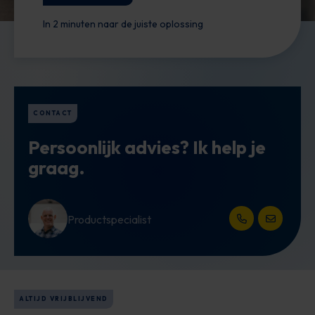
In 2 minuten naar de juiste oplossing
CONTACT
Persoonlijk advies? Ik help je
graag.
Productspecialist
Open het contac
Open het 
ALTIJD VRIJBLIJVEND