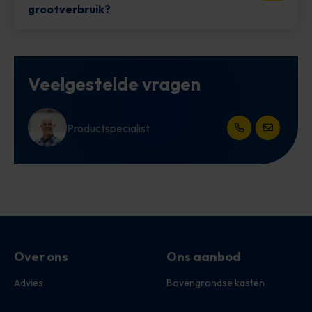
grootverbruik?
Veelgestelde vragen
Productspecialist
Open het contac
Open het 
Over ons
Ons aanbod
Advies
Bovengrondse kasten